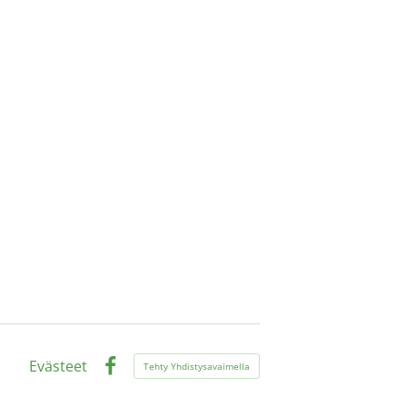
Evästeet
Tehty Yhdistysavaimella
Facebook