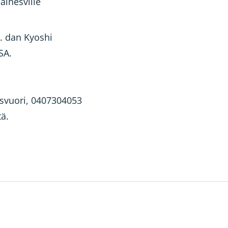
ainesville
6. dan Kyoshi
SA.
osvuori, 0407304053
tä.