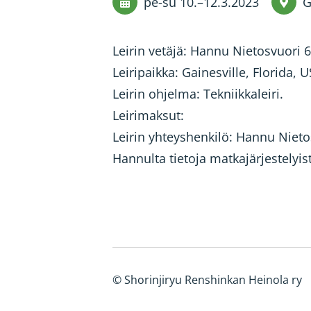
pe-su
10.
–
12.3.2023
G
Leirin vetäjä: Hannu Nietosvuori 
Leiripaikka: Gainesville, Florida, U
Leirin ohjelma: Tekniikkaleiri.
Leirimaksut:
Leirin yhteyshenkilö: Hannu Niet
Hannulta tietoja matkajärjestelyis
©
Shorinjiryu Renshinkan Heinola ry