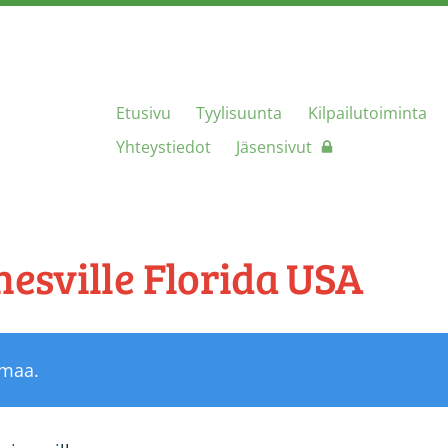
Etusivu
Tyylisuunta
Kilpailutoiminta
an Heinola ry
Yhteystiedot
Jäsensivut
nesville Florida USA
umaa.