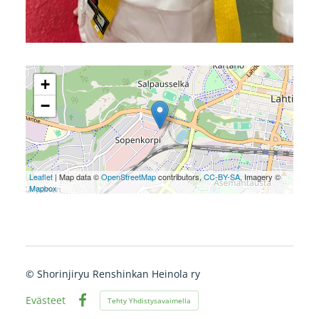
+
−
Leaflet
| Map data ©
OpenStreetMap
contributors,
CC-BY-SA
, Imagery ©
Mapbox
©
Shorinjiryu Renshinkan Heinola ry
Evästeet
Tehty Yhdistysavaimella
Facebook