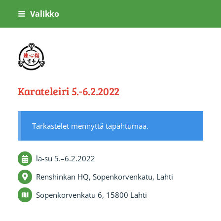
Siirry
Valikko
sivun
sisältöön
Shorinjiryu Renshinkan Heinola ry
Karateleiri 5.-6.2.2022
Tarkastelet mennyttä tapahtumaa.
la-su
5.
–
6.2.2022
Renshinkan HQ, Sopenkorvenkatu, Lahti
Sopenkorvenkatu 6, 15800 Lahti